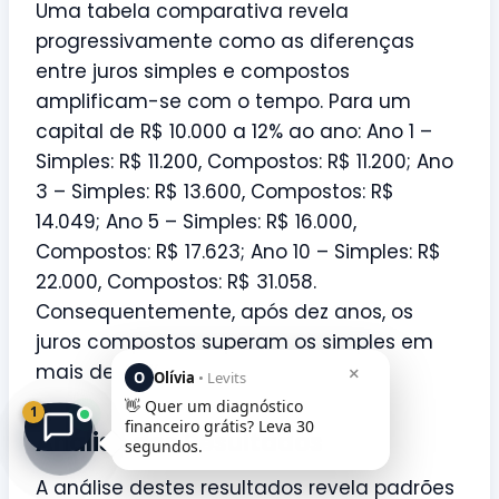
Uma tabela comparativa revela
progressivamente como as diferenças
entre juros simples e compostos
amplificam-se com o tempo. Para um
capital de R$ 10.000 a 12% ao ano: Ano 1 –
Simples: R$ 11.200, Compostos: R$ 11.200; Ano
3 – Simples: R$ 13.600, Compostos: R$
14.049; Ano 5 – Simples: R$ 16.000,
Compostos: R$ 17.623; Ano 10 – Simples: R$
22.000, Compostos: R$ 31.058.
Consequentemente, após dez anos, os
juros compostos superam os simples em
mais de 40%.
×
O
Olívia
• Levits
👋 Quer um diagnóstico
1
financeiro grátis? Leva 30
Análise dos Resultados
segundos.
A análise destes resultados revela padrões