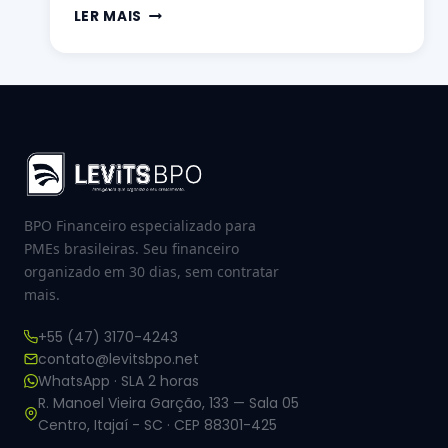
LER MAIS
BPO Financeiro especializado para
PMEs brasileiras. Seu financeiro
organizado em 30 dias, sem contratar
mais.
+55 (47) 3170-4243
contato@levitsbpo.net
WhatsApp · SLA 2 horas
R. Manoel Vieira Garção, 133 — Sala 05
Centro, Itajaí - SC · CEP 88301-425