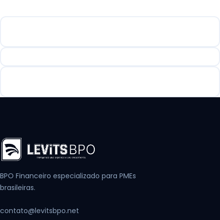
A Levits entende a sazonalidade de Balneário
Camboriú?
A Levits atende imobiliárias e construtoras?
Qual o custo do BPO Financeiro para uma empresa de
BC?
BPO Financeiro especializado para PMEs
brasileiras.
contato@levitsbpo.net