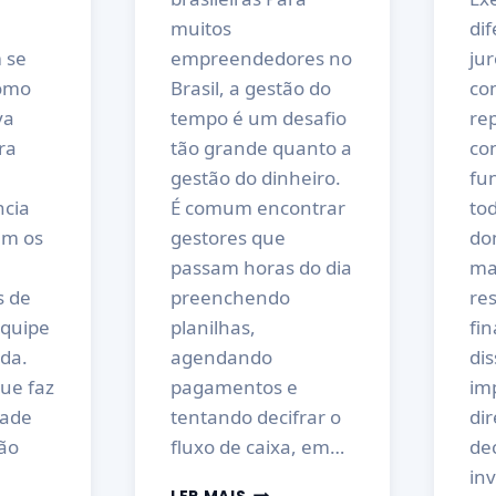
muitos
di
 se
empreendedores no
jur
como
Brasil, a gestão do
co
va
tempo é um desafio
re
ra
tão grande quanto a
co
gestão do dinheiro.
fu
ncia
É comum encontrar
tod
em os
gestores que
do
passam horas do dia
ma
s de
preenchendo
re
quipe
planilhas,
fi
da.
agendando
dis
que faz
pagamentos e
im
dade
tentando decifrar o
di
ão
fluxo de caixa, em…
de
in