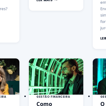
LER MAIS
em
res?
En
si
for
ju
LE
EIRA
GESTÃO FINANCEIRA
GE
Como
O 