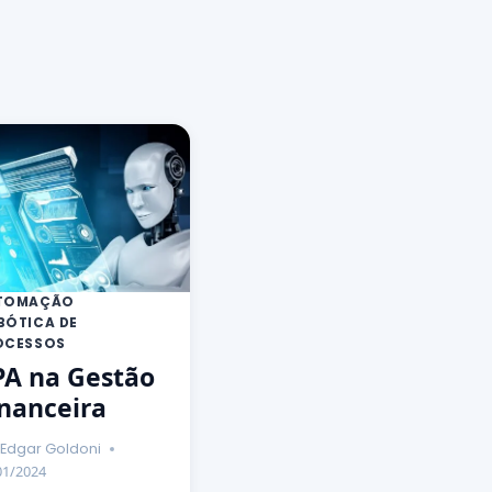
TOMAÇÃO
BÓTICA DE
OCESSOS
PA na Gestão
nanceira
Edgar Goldoni
01/2024