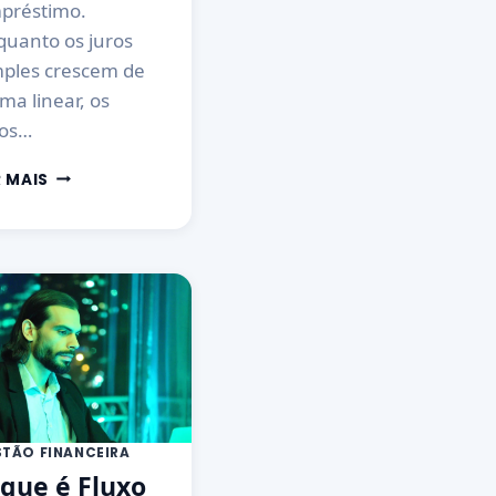
préstimo.
quanto os juros
mples crescem de
ma linear, os
ros…
R MAIS
STÃO FINANCEIRA
que é Fluxo