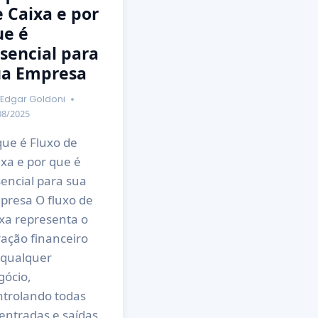
 Caixa e por
ue é
sencial para
ua Empresa
Edgar Goldoni
08/2025
que é Fluxo de
xa e por que é
encial para sua
presa O fluxo de
ixa representa o
ração financeiro
 qualquer
gócio,
ntrolando todas
entradas e saídas