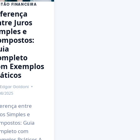
STÃO FINANCEIRA
iferença
tre Juros
mples e
ompostos:
uia
ompleto
om Exemplos
áticos
Edgar Goldoni
08/2025
ferença entre
os Simples e
mpostos: Guia
mpleto com
emplos Práticos A