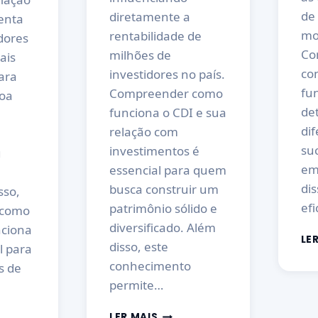
de
diretamente a
enta
mo
rentabilidade de
dores
Co
milhões de
ais
co
investidores no país.
ara
fu
Compreender como
oa
de
funciona o CDI e sua
dif
relação com
suc
investimentos é
u
em
essencial para quem
di
busca construir um
sso,
efi
patrimônio sólido e
 como
diversificado. Além
nciona
LE
disso, este
l para
conhecimento
s de
permite…
LER MAIS