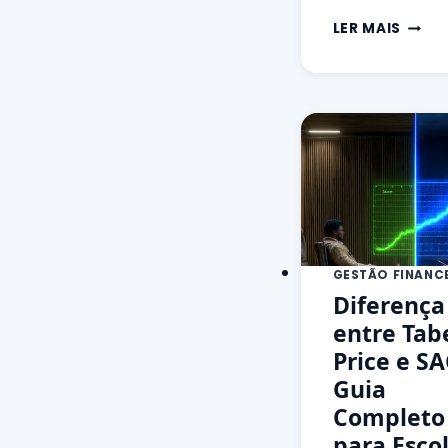
LER MAIS
GESTÃO FINANC
Diferença
entre Tab
Price e S
Guia
Completo
para Esco