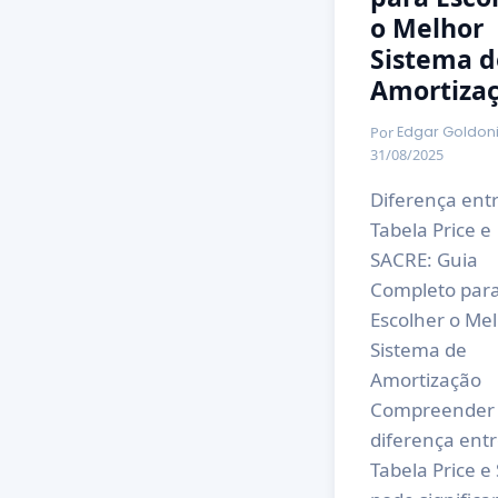
o Melhor
Sistema d
Amortiza
Por
Edgar Goldon
31/08/2025
Diferença ent
Tabela Price e
SACRE: Guia
Completo par
Escolher o Me
Sistema de
Amortização
Compreender
diferença ent
Tabela Price e