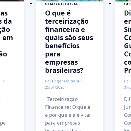
SEM CATEGORIA
GE
 as
O que é
D
s da
terceirização
en
ção
financeira e
Si
a em
quais são seus
C
benefícios
G
ão
para
C
empresas
c
brasileiras?
Pr
Por
Por
i
Edgar Goldoni
25/01/2026
31/
a
Terceirização
Di
Financeira: O que é
Jur
e por que ela é vital
Co
ipe
para empresas
Co
brasileiras Para
Ex