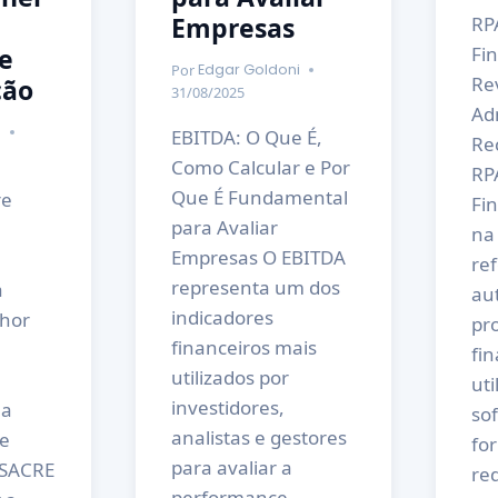
Empresas
RP
Fin
e
Por
Edgar Goldoni
Re
ção
31/08/2025
Ad
i
EBITDA: O Que É,
Re
Como Calcular e Por
RP
Que É Fundamental
re
Fi
para Avaliar
na
Empresas O EBITDA
ref
representa um dos
a
au
indicadores
lhor
pr
financeiros mais
fin
utilizados por
uti
investidores,
 a
so
analistas e gestores
re
for
para avaliar a
 SACRE
red
performance