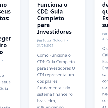
omo
Funciona o
de
seus
CDI: Guia
q
tos:
Completo
Es
para
s
Investidores
Por
eger
31/
Por
Edgar Goldoni
iro
31/08/2025
O 
o
Cai
Como Funciona o
i
Ess
CDI: Guia Completo
Em
para Investidores O
ca
CDI representa um
 e
co
dos pilares
a seus
de
fundamentais do
Guia
ne
sistema financeiro
co
brasileiro,
as 
influenciando
flação