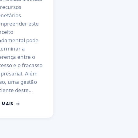
 recursos
netários.
mpreender este
nceito
ndamental pode
terminar a
erença entre o
esso e o fracasso
presarial. Além
sso, uma gestão
ciente deste…
R MAIS