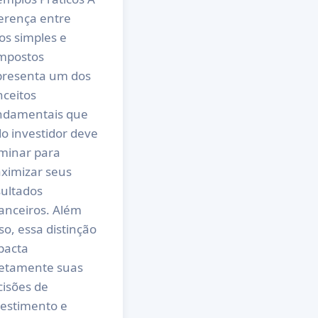
ferença entre
os simples e
mpostos
presenta um dos
nceitos
ndamentais que
o investidor deve
minar para
ximizar seus
sultados
nanceiros. Além
so, essa distinção
pacta
retamente suas
cisões de
vestimento e