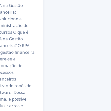
A na Gestão
anceira:
volucione a
ministração de
cursos O que é
A na Gestão
nanceira? O RPA
 gestão financeira
ere-se à
tomação de
ocessos
anceiros
lizando robôs de
ftware. Dessa
ma, é possível
uzir erros e