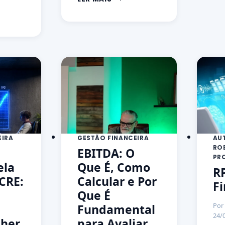
EIRA
GESTÃO FINANCEIRA
AU
RO
EBITDA: O
PR
ela
Que É, Como
R
ACRE:
Calcular e Por
Fi
Que É
Por
Fundamental
24/
lher
para Avaliar