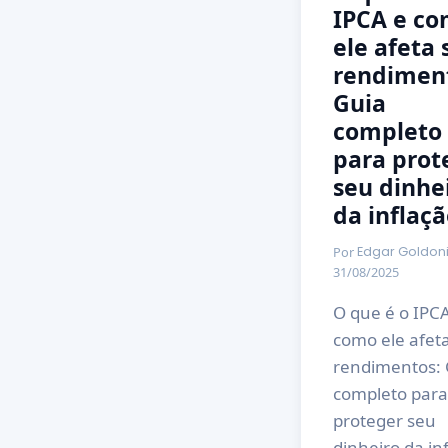
IPCA e c
ele afeta 
rendimen
Guia
completo
para prot
seu dinhe
da inflaçã
Por
Edgar Goldon
31/08/2025
O que é o IPCA
como ele afet
rendimentos: 
completo para
proteger seu
dinheiro da in