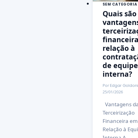
SEM CATEGORIA
Quais são
vantagen
terceiriza
financeir
relação à
contrataç
de equipe
interna?
Por
Edgar Goldon
25/01/2026
Vantagens d
Terceirização
Financeira em
Relação à Equ
Interna A